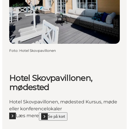
Foto
:
Hotel Skovpavillonen
Hotel Skovpavillonen,
mødested
Hotel Skovpavillonen, mødested Kursus, møde
eller konferencelokaler
Læs mere
Se på kort
Læs mere "Hotel Skovpavillonen, mødested"
show Hotel Skovpavillonen, mødested on_map