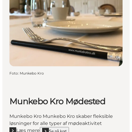
Foto
:
Munkebo Kro
Munkebo Kro Mødested
Munkebo Kro Munkebo Kro skaber fleksible
løsninger for alle typer af mødeaktivitet
Læs mere
Se på kort