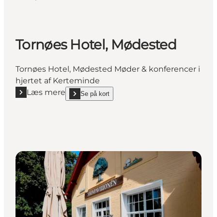
Tornøes Hotel, Mødested
Tornøes Hotel, Mødested Møder & konferencer i
hjertet af Kerteminde
Læs mere
Se på kort
Læs mere "Tornøes Hotel, Mødested"
show Tornøes Hotel, Mødested on_map