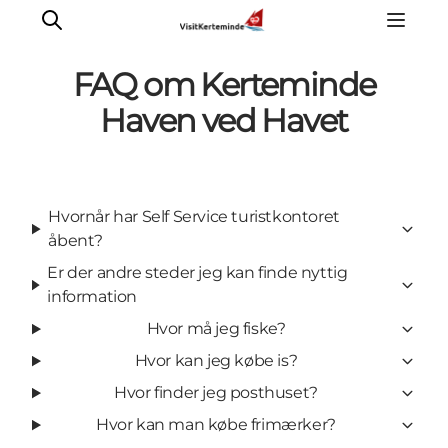
FAQ om Kerteminde
Haven ved Havet
Oplevelser
Aktiviteter
Hvornår har Self Service turistkontoret
Spis godt
åbent?
Sov godt
Er der andre steder jeg kan finde nyttig
Planlæg din ferie
information
Det sker
Hvor må jeg fiske?
Sommerbus
Hvor kan jeg købe is?
Hvor finder jeg posthuset?
Hvor kan man købe frimærker?