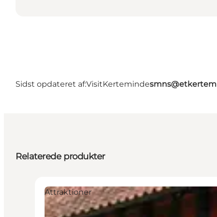
Sidst opdateret af:
VisitKerteminde
smns@etkertemi
Relaterede produkter
Attraktioner