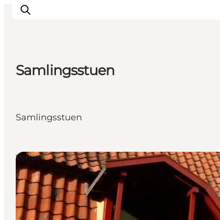
Samlingsstuen
Oplevelser
Aktiviteter
Spis godt
Samlingsstuen
Sov godt
Planlæg din ferie
Det sker
Venues
Sommerbus