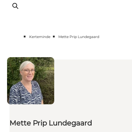
■
■
Kerteminde
Mette Prip Lundegaard
Oplevelser
Aktiviteter
Spis godt
Sov godt
Planlæg din ferie
Det sker
Sommerbus
Mette Prip Lundegaard