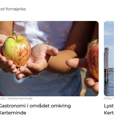
od fornøjelse.
Gastronomi i området omkring Kerteminde
Lystf
Foto
:
VisitKerteminde
Foto
:
V
Gastronomi i området omkring
Lyst
Kerteminde
Kert