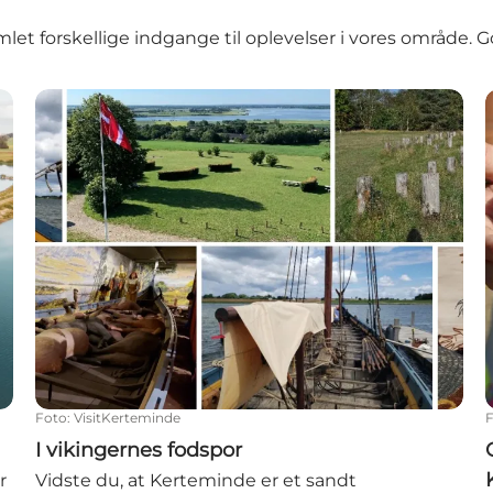
mlet forskellige indgange til oplevelser i vores område. G
I vikingernes fodspor
Foto
:
VisitKerteminde
I vikingernes fodspor
r
Vidste du, at Kerteminde er et sandt