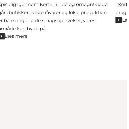
Spis dig igennem Kerteminde og omegn! Gode
I Ker
gårdbutikker, lækre råvarer og lokal produktion
progr
Læ
er bare nogle af de smagsoplevelser, vores
område kan byde på.
Læs mere