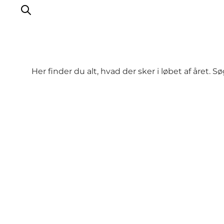
Her finder du alt, hvad der sker i løbet af året. 
Oplevelser
Aktiviteter
Spis godt
Sov godt
Planlæg din ferie
Det sker
Sommerbus