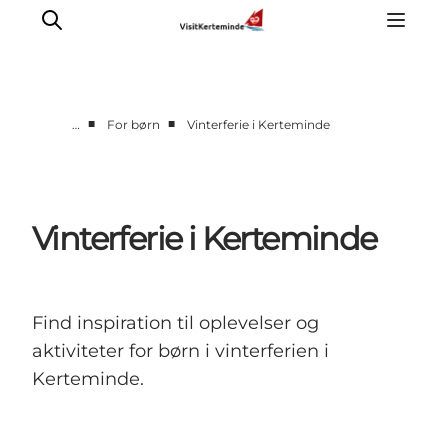
■
■
…
For børn
Vinterferie i Kerteminde
Oplevelser
Aktiviteter
Spis godt
Vinterferie i Kerteminde
Sov godt
Planlæg din ferie
Det sker
Find inspiration til oplevelser og
Sommerbus
aktiviteter for børn i vinterferien i
Kerteminde.