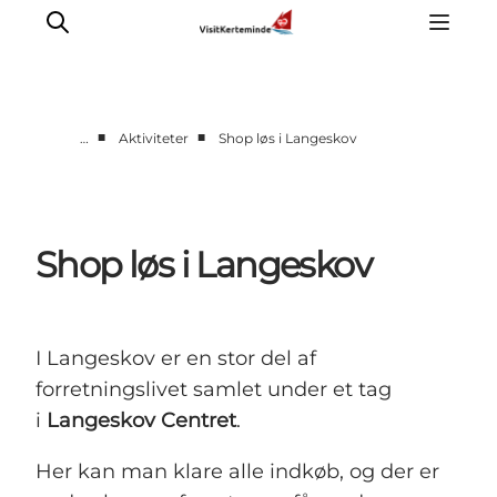
■
■
…
Aktiviteter
Shop løs i Langeskov
Oplevelser
Aktiviteter
Spis godt
Shop løs i Langeskov
Sov godt
Planlæg din ferie
Det sker
I Langeskov er en stor del af
Sommerbus
forretningslivet samlet under et tag
i
Langeskov Centret
.
Her kan man klare alle indkøb, og der er