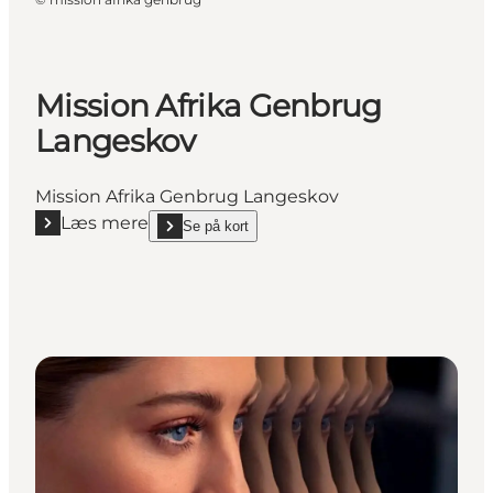
Mission Afrika Genbrug
Langeskov
Mission Afrika Genbrug Langeskov
Læs mere
Se på kort
Læs mere "Mission Afrika Genbrug Langeskov"
show Mission Afrika Genbrug Langeskov on_map