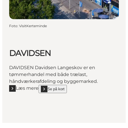
Foto
:
VisitKerteminde
DAVIDSEN
DAVIDSEN Davidsen Langeskov er en
tømmerhandel med både trælast,
håndværkerafdeling og byggemarked.
Læs mere
Se på kort
Læs mere "DAVIDSEN"
show DAVIDSEN on_map