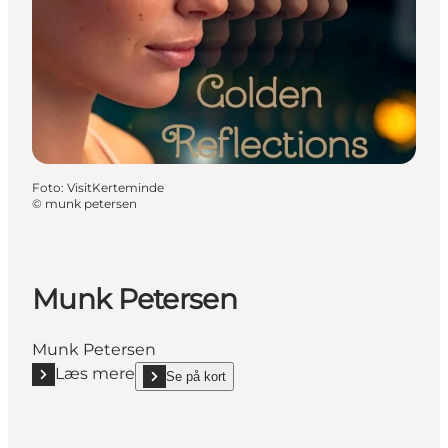
Foto
:
VisitKerteminde
©
munk petersen
Munk Petersen
Munk Petersen
Læs mere
Se på kort
Læs mere "Munk Petersen"
show Munk Petersen on_map