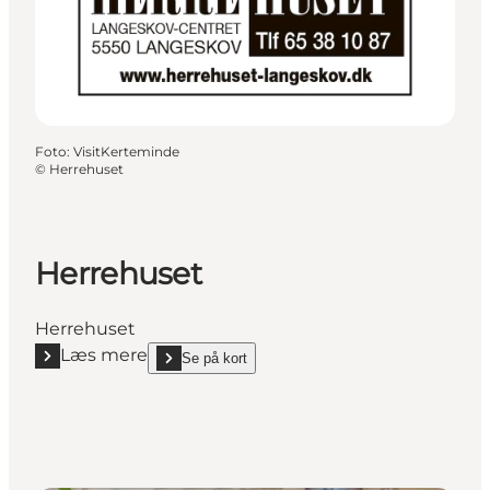
Foto
:
VisitKerteminde
©
Herrehuset
Herrehuset
Herrehuset
Læs mere
Se på kort
Læs mere "Herrehuset"
show Herrehuset on_map