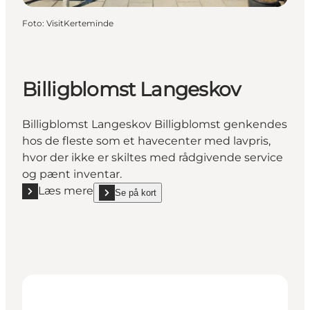
Foto
:
VisitKerteminde
Billigblomst Langeskov
Billigblomst Langeskov Billigblomst genkendes
hos de fleste som et havecenter med lavpris,
hvor der ikke er skiltes med rådgivende service
og pænt inventar.
Læs mere
Se på kort
Læs mere "Billigblomst Langeskov"
show Billigblomst Langeskov on_map