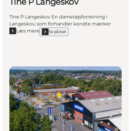
Tine P Langeskov
Tine P Langeskov En dametøjsforretning i
Langeskov, som forhandler kendte mærker
Læs mere
Se på kort
Læs mere "Tine P Langeskov"
show Tine P Langeskov on_map