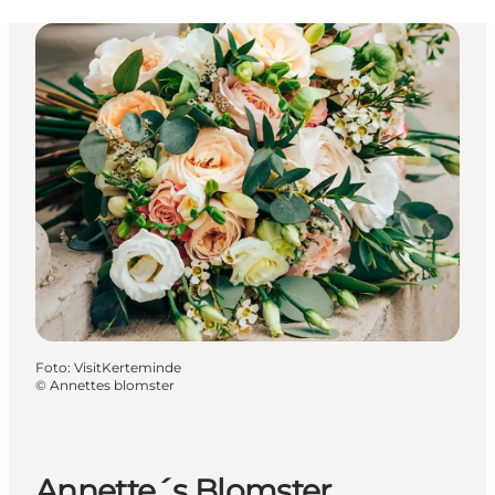
Foto
:
VisitKerteminde
©
Annettes blomster
Annette´s Blomster