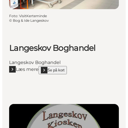
Foto
:
VisitKerteminde
©
Bog & Ide Langeskov
Langeskov Boghandel
Langeskov Boghandel
Læs mere
Se på kort
Læs mere "Langeskov Boghandel"
show Langeskov Boghandel on_map