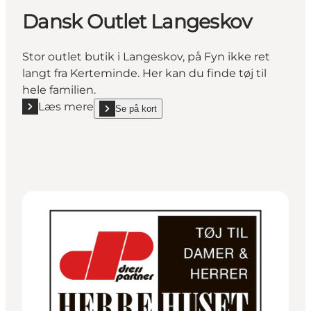
Dansk Outlet Langeskov
Stor outlet butik i Langeskov, på Fyn ikke ret
langt fra Kerteminde. Her kan du finde tøj til
hele familien.
Læs mere
Se på kort
Læs mere "Dansk Outlet Langeskov"
show Dansk Outlet Langeskov on_map