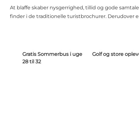
At blaffe skaber nysgerrighed, tillid og gode samt
finder i de traditionelle turistbrochurer. Derudover
Gratis Sommerbus i uge
Golf og store oplev
28 til 32