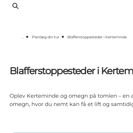
■
■
…
Planlæg din tur
Blafferstoppesteder i Kerteminde
Oplevelser
Aktiviteter
Spis godt
Blafferstoppesteder i Kerte
Sov godt
Planlæg din ferie
Det sker
Oplev Kerteminde og omegn på tomlen – en aute
Sommerbus
omegn, hvor du nemt kan få et lift og samtid