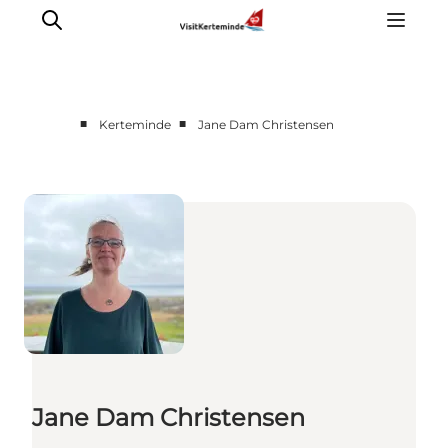
■
■
Kerteminde
Jane Dam Christensen
Oplevelser
Aktiviteter
Spis godt
Sov godt
Planlæg din ferie
Det sker
Sommerbus
Jane Dam Christensen