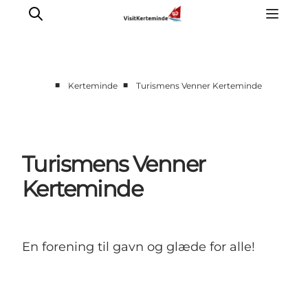
■
■
Kerteminde
Turismens Venner Kerteminde
Oplevelser
Aktiviteter
Spis godt
Turismens Venner
Sov godt
Kerteminde
Planlæg din ferie
Det sker
Sommerbus
En forening til gavn og glæde for alle!