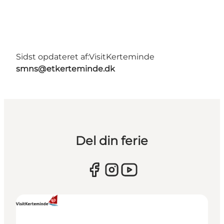
Sidst opdateret af:
VisitKerteminde
smns@etkerteminde.dk
Del din ferie