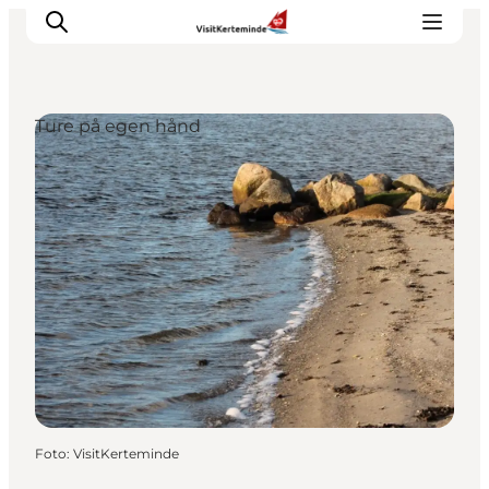
Ture på egen hånd
Oplevelser
Aktiviteter
Spis godt
Sov godt
Planlæg din ferie
Det sker
Sommerbus
Foto
:
VisitKerteminde