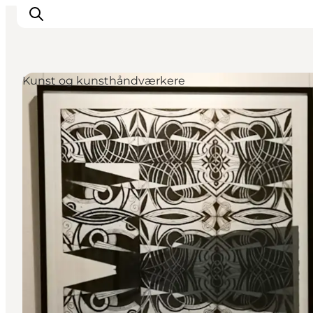
Kunst og kunsthåndværkere
Oplevelser
Aktiviteter
Spis godt
Sov godt
Planlæg din ferie
Det sker
Sommerbus