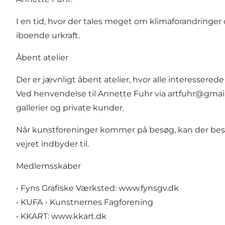
I en tid, hvor der tales meget om klimaforandringe
iboende urkraft.
Åbent atelier
Der er jævnligt åbent atelier, hvor alle interesserede 
Ved henvendelse til Annette Fuhr via
artfuhr@gmai
gallerier og private kunder.
Når kunstforeninger kommer på besøg, kan der bestille
vejret indbyder til.
Medlemsskaber
• Fyns Grafiske Værksted:
www.fynsgv.dk
• KUFA - Kunstnernes Fagforening
• KKART:
www.kkart.dk