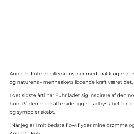
Annette Fuhr er billedkunstner med grafik og male
og naturens - menneskets iboende kraft været det, d
I det sidste årti har Fuhr ladet sig inspirere af de
hun. På den modsatte side ligger Ladbyskibet for 
og symboler skabt.
”Når jeg er i mit bedste flow, flyder mine drømme 
Annette Fuhr.