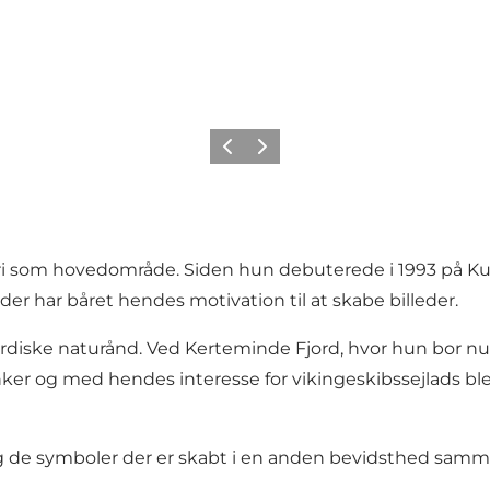
Forrige
Næste
ri som hovedområde. Siden hun debuterede i 1993 på Ku
er har båret hendes motivation til at skabe billeder.
n nordiske naturånd. Ved Kerteminde Fjord, hvor hun bor n
anker og med hendes interesse for vikingeskibssejlads 
og de symboler der er skabt i en anden bevidsthed samme