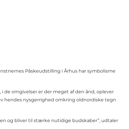
nstnernes Påskeudstilling i Århus har symbolisme
u, i de omgivelser er der meget af den ånd, oplever
blev hendes nysgerrighed omkring oldnordiske tegn
n og bliver til stærke nutidige budskaber”, udtaler