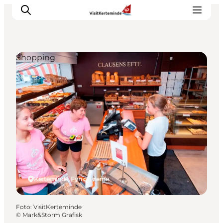
Shopping
Oplevelser
Aktiviteter
Spis godt
Sov godt
Planlæg din ferie
Det sker
Sommerbus
Kerteminde, Fyn og øerne
Foto
:
VisitKerteminde
©
Mark&Storm Grafisk