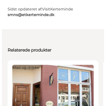
Sidst opdateret af:
VisitKerteminde
smns@etkerteminde.dk
Relaterede produkter
Mad og drikke