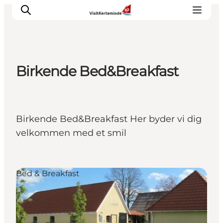
Birkende Bed&Breakfast
Oplevelser
Aktiviteter
Spis godt
Birkende Bed&Breakfast Her byder vi dig
Sov godt
velkommen med et smil
Planlæg din ferie
Det sker
Sommerbus
Bed & Breakfast