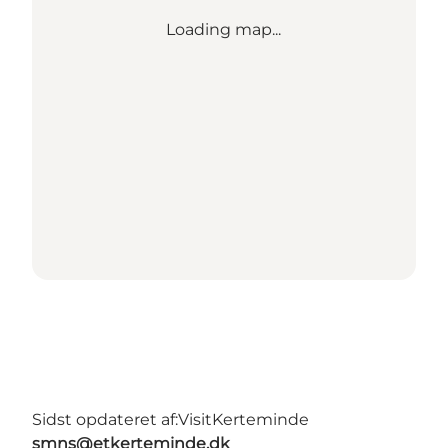
Loading map...
Sidst opdateret af:
VisitKerteminde
smns@etkerteminde.dk