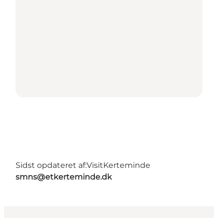
Sidst opdateret af:
VisitKerteminde
smns@etkerteminde.dk