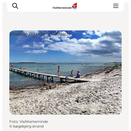
Strande og udendørsbade
Oplevelser
Aktiviteter
Spis godt
Sov godt
Planlæg din ferie
Det sker
Sommerbus
Foto
:
VisitKerteminde
©
bøgebjerg strand