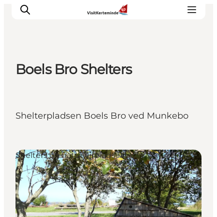
Boels Bro Shelters
Oplevelser
Aktiviteter
Spis godt
Shelterpladsen Boels Bro ved Munkebo
Sov godt
Planlæg din ferie
Det sker
Shelters og naturlejrpladser
Sommerbus