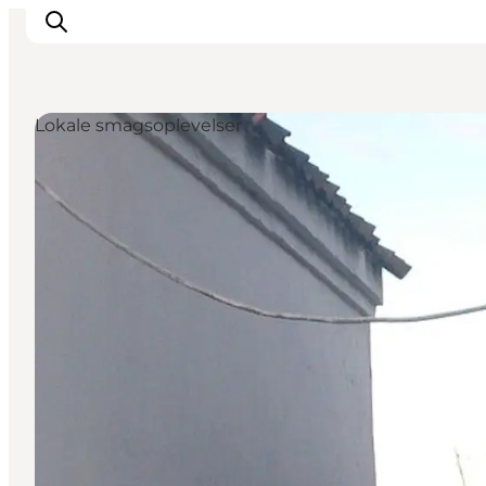
Lokale smagsoplevelser
Oplevelser
Aktiviteter
Spis godt
Sov godt
Planlæg din ferie
Det sker
Sommerbus