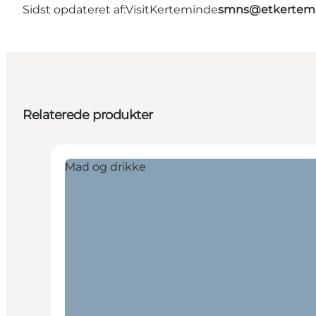
Sidst opdateret af:
VisitKerteminde
smns@etkertemi
Relaterede produkter
Mad og drikke