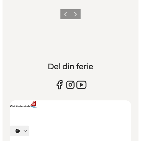
Forrige
Næste
Del din ferie
Vælg sprog