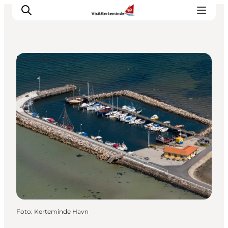
Lystbådehavne
Oplevelser
Aktiviteter
Spis godt
Sov godt
Planlæg din ferie
Det sker
Sommerbus
Foto
:
Kerteminde Havn