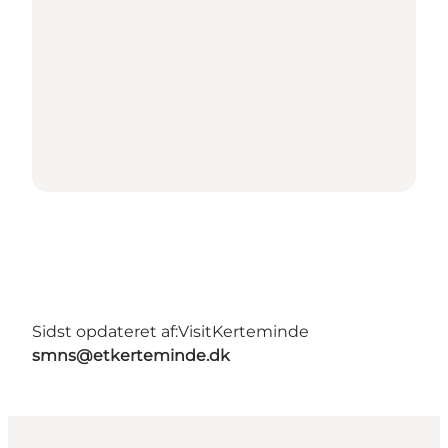
Sidst opdateret af:
VisitKerteminde
smns@etkerteminde.dk