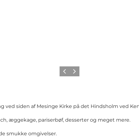
Forrige
Næste
ning ved siden af Mesinge Kirke på det Hindsholm ved Ke
ich, æggekage, pariserbøf, desserter og meget mere.
i de smukke omgivelser.