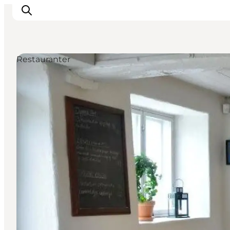
Restauranter
Oplevelser
Aktiviteter
Spis godt
Sov godt
Planlæg din ferie
Det sker
Sommerbus