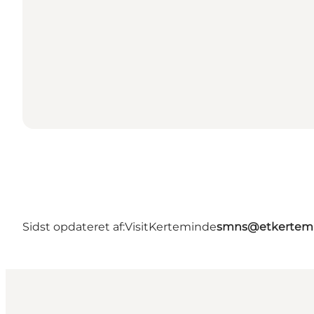
Sidst opdateret af:
VisitKerteminde
smns@etkertemi