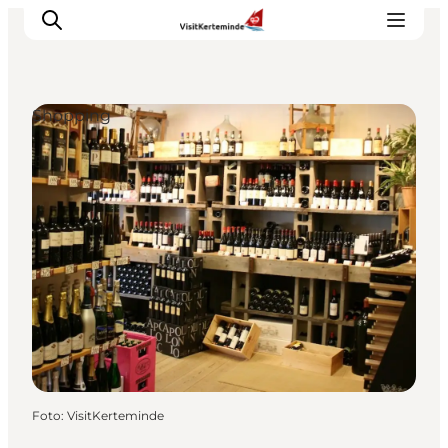
Shopping
Oplevelser
Aktiviteter
Spis godt
Sov godt
Planlæg din ferie
Det sker
Sommerbus
Foto
:
VisitKerteminde