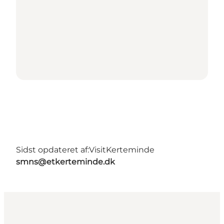
Sidst opdateret af:
VisitKerteminde
smns@etkerteminde.dk