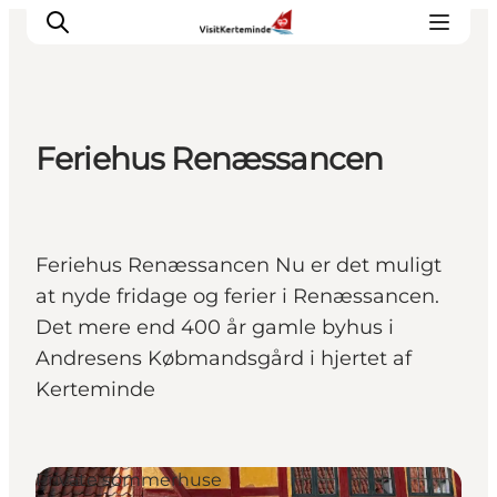
Feriehus Renæssancen
Oplevelser
Aktiviteter
Spis godt
Feriehus Renæssancen Nu er det muligt
Sov godt
at nyde fridage og ferier i Renæssancen.
Planlæg din ferie
Det mere end 400 år gamle byhus i
Det sker
Andresens Købmandsgård i hjertet af
Sommerbus
Kerteminde
Private sommerhuse