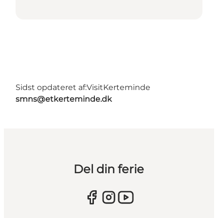
Sidst opdateret af:
VisitKerteminde
smns@etkerteminde.dk
Del din ferie