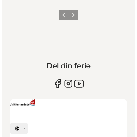
Forrige
Næste
Del din ferie
Vælg sprog