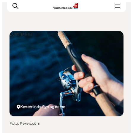
Lystfiskeri
Oplevelser
Aktiviteter
Spis godt
Sov godt
Planlæg din ferie
Det sker
Sommerbus
Kerteminde, Fyn og øerne
Foto
:
Pexels.com