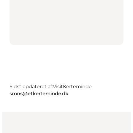
Sidst opdateret af:
VisitKerteminde
smns@etkerteminde.dk