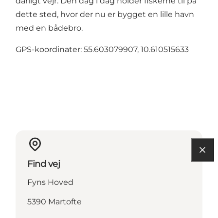
dårligt vejr. Den dag i dag holder fiskerne til på
dette sted, hvor der nu er bygget en lille havn
med en bådebro.
GPS-koordinater: 55.603079907, 10.610515633
Find vej
Fyns Hoved
5390 Martofte