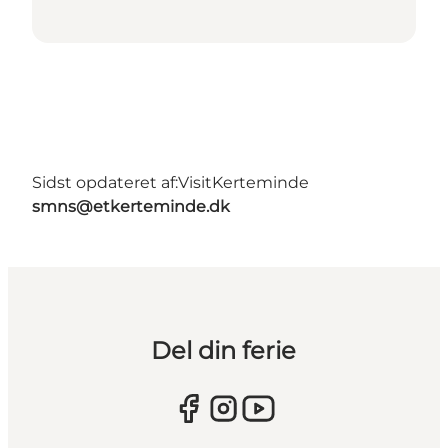
Sidst opdateret af:
VisitKerteminde
smns@etkerteminde.dk
Del din ferie