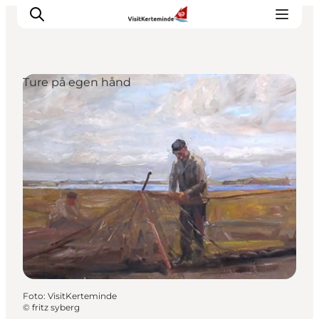
Ture på egen hånd
Oplevelser
Aktiviteter
Spis godt
Sov godt
Planlæg din ferie
Det sker
Sommerbus
Foto
:
VisitKerteminde
©
fritz syberg