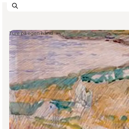
Ture på egen hånd
Oplevelser
Aktiviteter
Spis godt
Sov godt
Planlæg din ferie
Det sker
Sommerbus