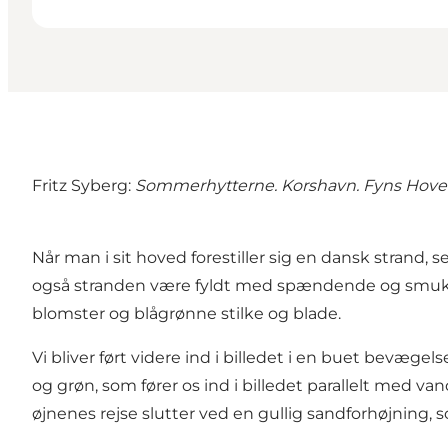
Fritz Syberg:
Sommerhytterne. Korshavn. Fyns Hov
Når man i sit hoved forestiller sig en dansk strand, 
også stranden være fyldt med spændende og smukke v
blomster og blågrønne stilke og blade.
Vi bliver ført videre ind i billedet i en buet bevæge
og grøn, som fører os ind i billedet parallelt med 
øjnenes rejse slutter ved en gullig sandforhøjning, 