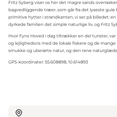
Fritz Syberg viser os her det magre sands overraske
bagvedliggende træer, som går fra det lyseste gule ti
primitive hytter i strandkanten, vi ser på billedet:
dyrkede familien det simple naturlige liv, og Fritz S
Hvor Fyns Hoved i dag tiltrækker en del turister, v
og lejlighedsvis med de lokale fiskere og de mange 
smukke og uberørte natur, og den rene naturglæde m
GPS-koordinater: 55.608898, 10.614893