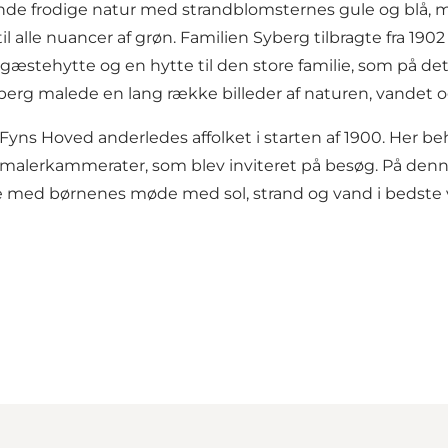
nde frodige natur med strandblomsternes gule og blå, mo
l alle nuancer af grøn. Familien Syberg tilbragte fra 190
 en gæstehytte og en hytte til den store familie, som på d
yberg malede en lang række billeder af naturen, vandet og
ar Fyns Hoved anderledes affolket i starten af 1900. Her
malerkammerater, som blev inviteret på besøg. På denne 
ed børnenes møde med sol, strand og vand i bedste vita