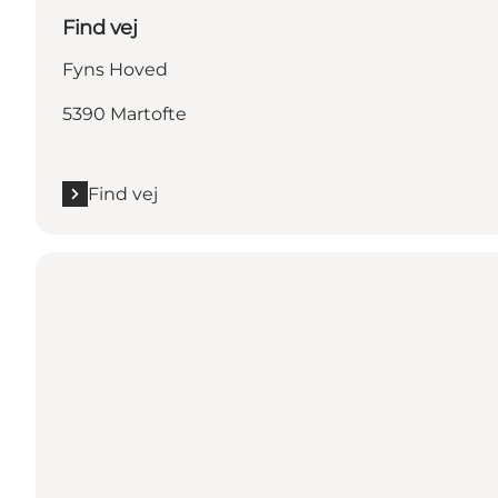
Find vej
Fyns Hoved
5390 Martofte
Find vej