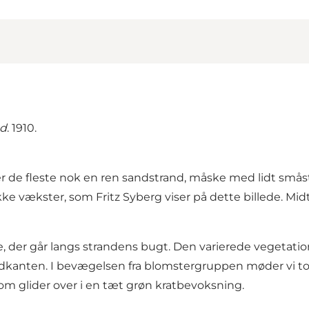
ed
. 1910.
ser de fleste nok en ren sandstrand, måske med lidt småst
ækster, som Fritz Syberg viser på dette billede. Midt 
lse, der går langs strandens bugt. Den varierede vegetati
vandkanten. I bevægelsen fra blomstergruppen møder vi to
som glider over i en tæt grøn kratbevoksning.