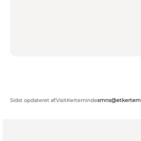
Sidst opdateret af:
VisitKerteminde
smns@etkertemi