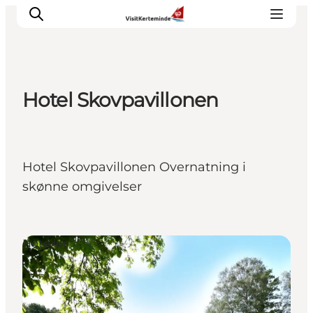
Hotel Skovpavillonen
Oplevelser
Aktiviteter
Spis godt
Hotel Skovpavillonen Overnatning i
Sov godt
skønne omgivelser
Planlæg din ferie
Det sker
Sommerbus
Hoteller