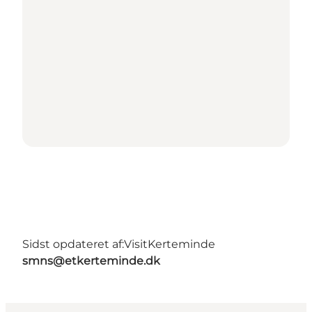
Sidst opdateret af:
VisitKerteminde
smns@etkerteminde.dk