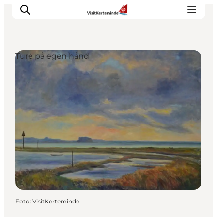
Ture på egen hånd
Oplevelser
Aktiviteter
Spis godt
Sov godt
Planlæg din ferie
Det sker
Sommerbus
Foto
:
VisitKerteminde