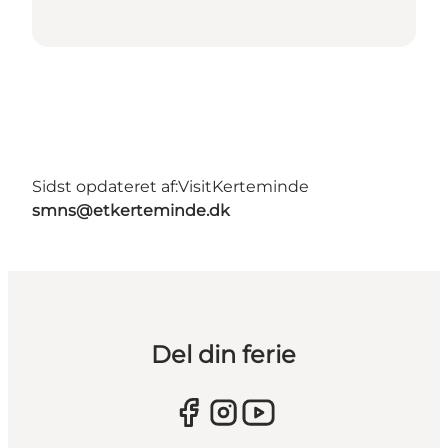
Sidst opdateret af:
VisitKerteminde
smns@etkerteminde.dk
Del din ferie