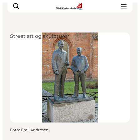
Street art og skulpturer
Oplevelser
Aktiviteter
Spis godt
Sov godt
Planlæg din ferie
Det sker
Sommerbus
Foto
:
Emil Andresen