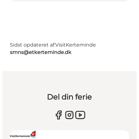
Sidst opdateret af:
VisitKerteminde
smns@etkerteminde.dk
Del din ferie