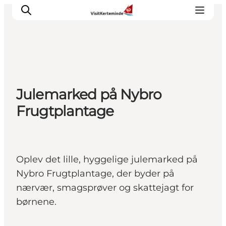
Oplevelser
Julemarked på Nybro
Aktiviteter
Frugtplantage
Spis godt
Sov godt
Planlæg din ferie
Det sker
Oplev det lille, hyggelige julemarked på
Sommerbus
Nybro Frugtplantage, der byder på
nærvær, smagsprøver og skattejagt for
børnene.