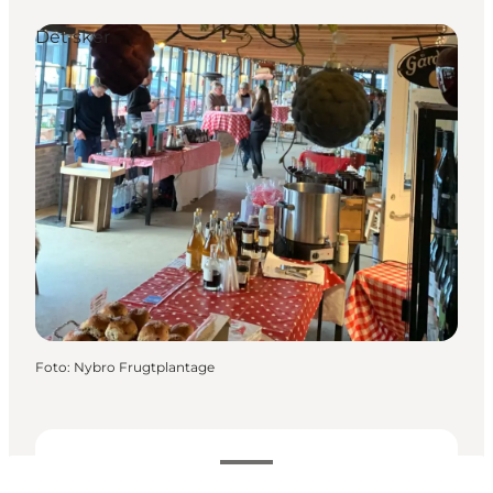
Det sker
Foto
:
Nybro Frugtplantage
Datoer og tider