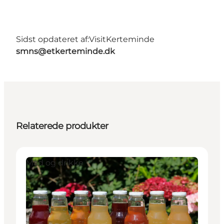
Sidst opdateret af:
VisitKerteminde
smns@etkerteminde.dk
Relaterede produkter
Mad og drikke