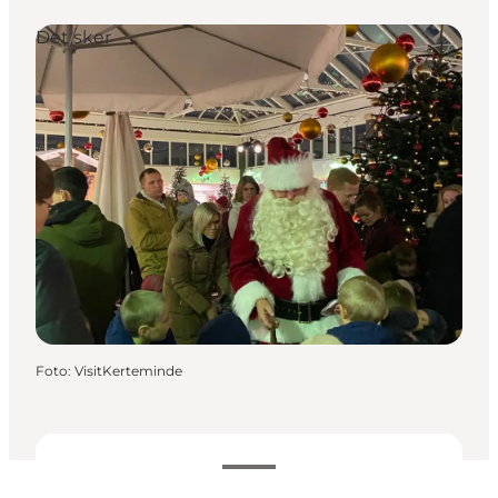
Det sker
Foto
:
VisitKerteminde
Datoer og tider