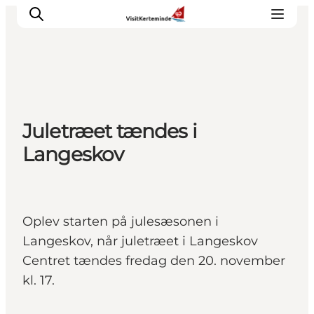
Oplevelser
Juletræet tændes i
Aktiviteter
Langeskov
Spis godt
Sov godt
Planlæg din ferie
Det sker
Oplev starten på julesæsonen i
Sommerbus
Langeskov, når juletræet i Langeskov
Centret tændes fredag den 20. november
kl. 17.