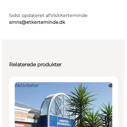
Sidst opdateret af:
VisitKerteminde
smns@etkerteminde.dk
Relaterede produkter
Aktiviteter