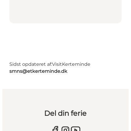
Sidst opdateret af:
VisitKerteminde
smns@etkerteminde.dk
Del din ferie