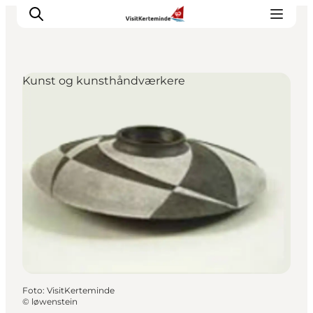
Kunst og kunsthåndværkere
Oplevelser
Aktiviteter
Spis godt
Sov godt
Planlæg din ferie
Det sker
Sommerbus
Foto
:
VisitKerteminde
©
løwenstein