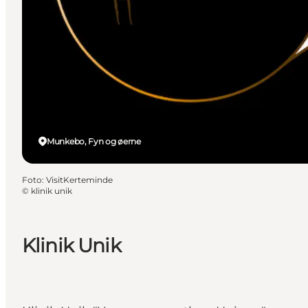
Munkebo, Fyn og øerne
Foto
:
VisitKerteminde
©
klinik unik
Klinik Unik