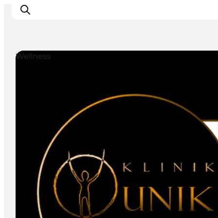
Wellness
Oplevelser
Aktiviteter
Spis godt
Sov godt
Planlæg din ferie
Det sker
Sommerbus