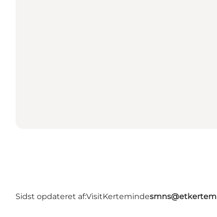
Sidst opdateret af:
VisitKerteminde
smns@etkertemi