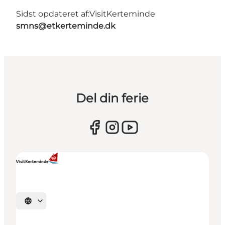
Sidst opdateret af:
VisitKerteminde
smns@etkerteminde.dk
Del din ferie
Vælg sprog