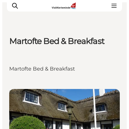
Martofte Bed & Breakfast
Oplevelser
Aktiviteter
Spis godt
Martofte Bed & Breakfast
Sov godt
Planlæg din ferie
Det sker
Bed & Breakfast
Sommerbus