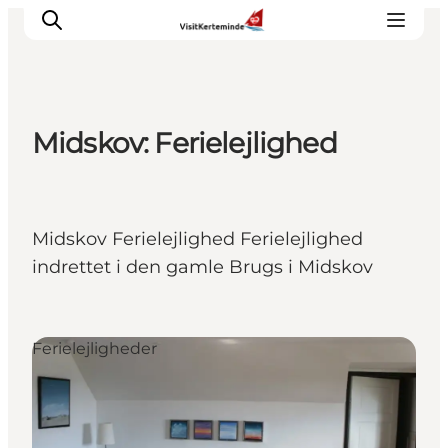
Midskov: Ferielejlighed
Oplevelser
Aktiviteter
Spis godt
Midskov Ferielejlighed Ferielejlighed
Sov godt
indrettet i den gamle Brugs i Midskov
Planlæg din ferie
Det sker
Sommerbus
Ferielejligheder