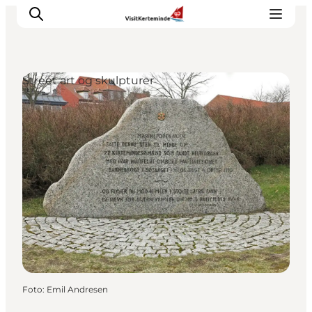
Street art og skulpturer
Oplevelser
Aktiviteter
Spis godt
Sov godt
Planlæg din ferie
Det sker
Sommerbus
Foto
:
Emil Andresen