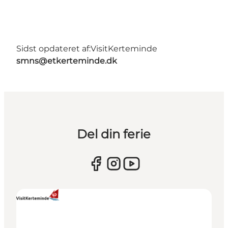
Sidst opdateret af:
VisitKerteminde
smns@etkerteminde.dk
Del din ferie