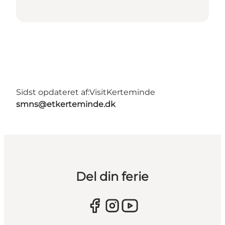
Sidst opdateret af:
VisitKerteminde
smns@etkerteminde.dk
Del din ferie