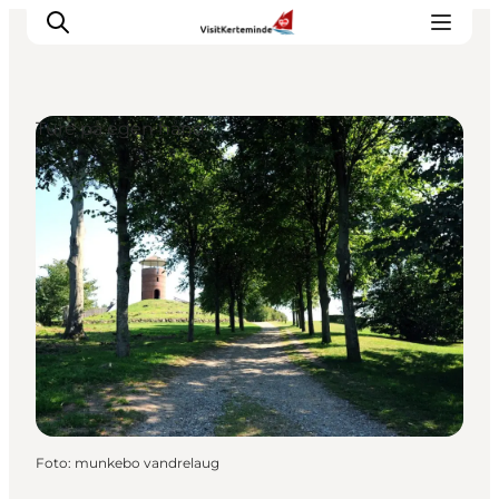
Ture på egen hånd
Oplevelser
Aktiviteter
Spis godt
Sov godt
Planlæg din ferie
Det sker
Sommerbus
Foto
:
munkebo vandrelaug