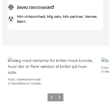
Besøg hjemmeside
Min virksomhed, Mig selv, Min partner, Venner,
Børn
Foto
:
©
Mar
Foto
:
VisitKerteminde
©
Mark&Storm Grafisk
Forrige
Næste