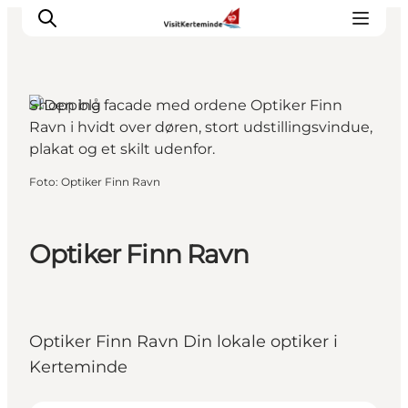
Shopping
Oplevelser
Aktiviteter
Foto
:
Optiker Finn Ravn
Spis godt
Sov godt
Optiker Finn Ravn
Planlæg din ferie
Det sker
Sommerbus
Optiker Finn Ravn Din lokale optiker i
Kerteminde