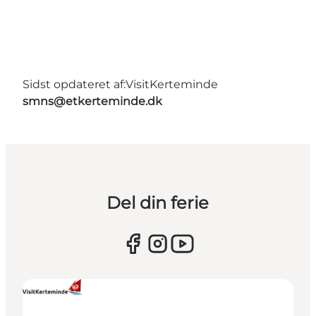
Sidst opdateret af:
VisitKerteminde
smns@etkerteminde.dk
Del din ferie