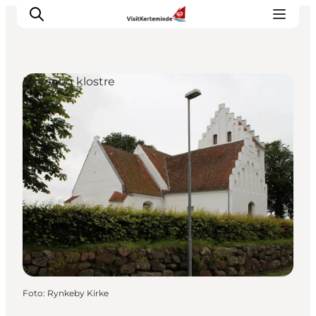
Kirker og klostre
Oplevelser
Aktiviteter
Spis godt
Sov godt
Planlæg din ferie
Det sker
Sommerbus
Foto
:
Rynkeby Kirke