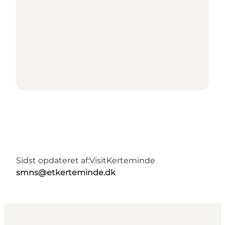
Sidst opdateret af:
VisitKerteminde
smns@etkerteminde.dk