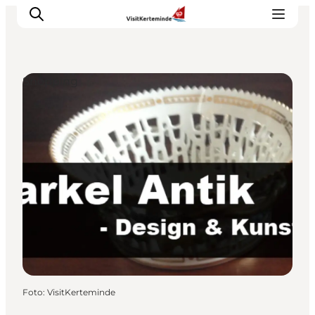
Shopping
Oplevelser
Aktiviteter
Spis godt
Sov godt
Planlæg din ferie
Det sker
Sommerbus
Foto
:
VisitKerteminde