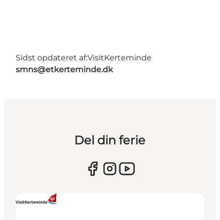
Sidst opdateret af:
VisitKerteminde
smns@etkerteminde.dk
Del din ferie