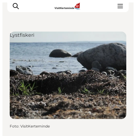
Lystfiskeri
Oplevelser
Aktiviteter
Spis godt
Sov godt
Planlæg din ferie
Det sker
Sommerbus
Foto
:
VisitKerteminde