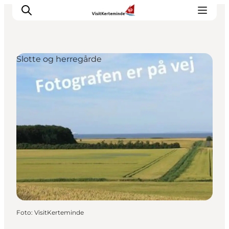
Slotte og herregårde
Oplevelser
Aktiviteter
Spis godt
Sov godt
Planlæg din ferie
Det sker
Sommerbus
Foto
:
VisitKerteminde