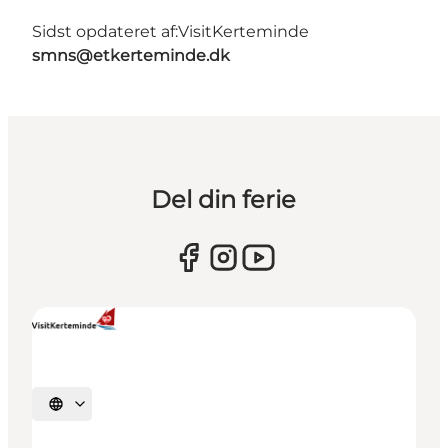
Sidst opdateret af:
VisitKerteminde
smns@etkerteminde.dk
Del din ferie
Vælg sprog