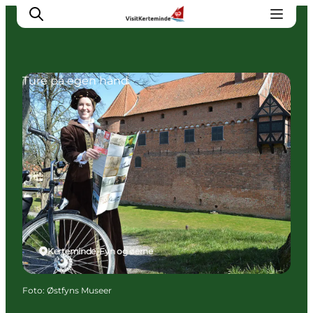
Ture på egen hånd
Oplevelser
Aktiviteter
Spis godt
Sov godt
Planlæg din ferie
Det sker
Sommerbus
Kerteminde, Fyn og øerne
Foto
:
Østfyns Museer