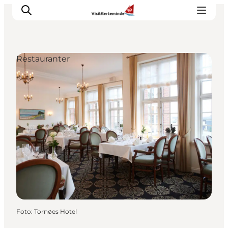
Restauranter
Oplevelser
Aktiviteter
Spis godt
Sov godt
Planlæg din ferie
Det sker
Sommerbus
Foto
:
Tornøes Hotel