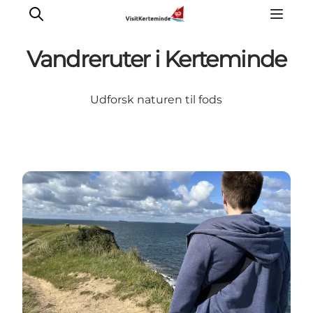
Vandreruter i Kerteminde
Udforsk naturen til fods
Oplevelser
Aktiviteter
Spis godt
Sov godt
Planlæg din ferie
Det sker
Sommerbus