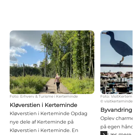
Kløverstien i Kerteminde
Byvandring i 
Foto
:
Erhverv & Turisme i Kerteminde
Foto
:
VisitKertemi
©
visitkerteminde
Kløverstien i Kerteminde
Byvandring 
Kløverstien i Kerteminde Opdag
Oplev charme
nye dele af Kerteminde på
på egen hånd
Kløverstien i Kerteminde. En
Læs mere