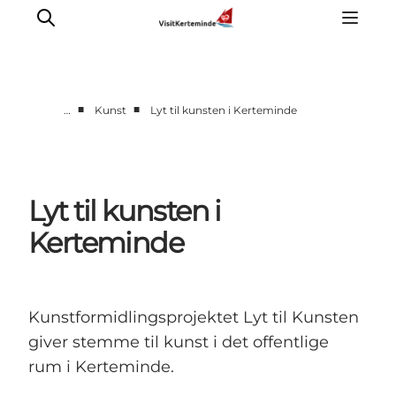
■
■
…
Kunst
Lyt til kunsten i Kerteminde
Oplevelser
Aktiviteter
Spis godt
Lyt til kunsten i
Sov godt
Kerteminde
Planlæg din ferie
Det sker
Sommerbus
Kunstformidlingsprojektet Lyt til Kunsten
giver stemme til kunst i det offentlige
rum i Kerteminde.