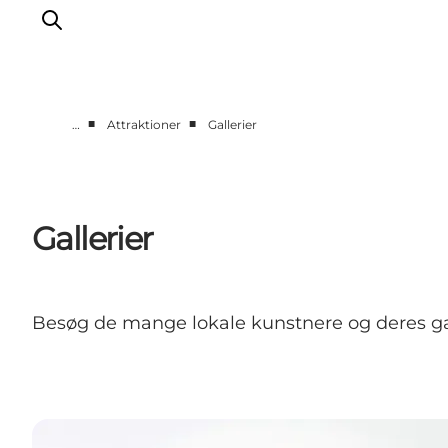
■
■
…
Attraktioner
Gallerier
Oplevelser
Aktiviteter
Spis godt
Gallerier
Sov godt
Planlæg din ferie
Det sker
Besøg de mange lokale kunstnere og deres ga
Sommerbus