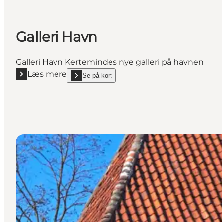
Galleri Havn
Galleri Havn Kertemindes nye galleri på havnen
Læs mere
Se på kort
Læs mere "Galleri Havn"
show Galleri Havn on_map