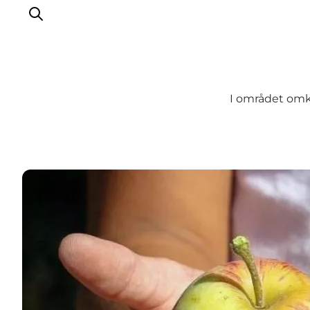
I området omk
Oplevelser
Aktiviteter
Spis godt
Sov godt
Planlæg din ferie
Det sker
Sommerbus