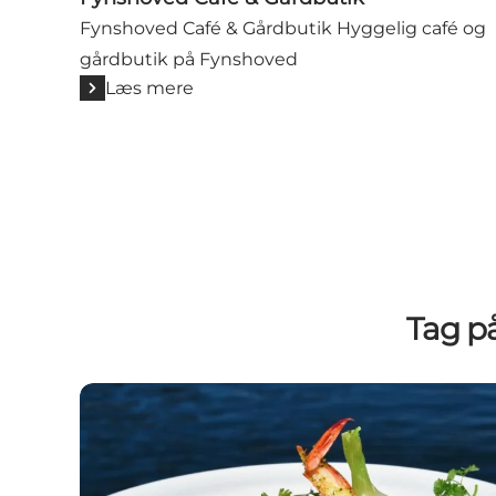
Fynshoved Café & Gårdbutik Hyggelig café og
gårdbutik på Fynshoved
Læs mere
Tag p
Restauranter