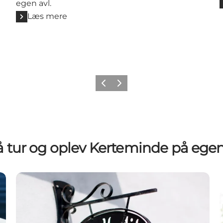
egen avl.
Læs mere
Forrige
Næste
å tur og oplev Kerteminde på ege
Delikatesser