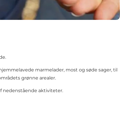
de.
k, hjemmelavede marmelader, most og søde sager, til
områdets grønne arealer.
f nedenstående aktiviteter.