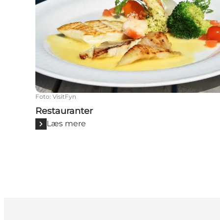
Foto
:
VisitFyn
Restauranter
Læs mere