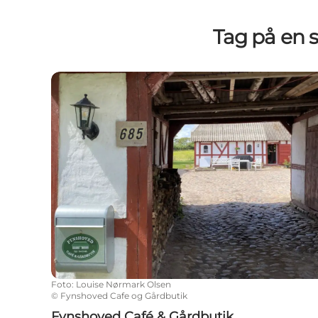
Tag på en 
Fynshoved Café & Gårdbutik
Foto
:
Louise Nørmark Olsen
©
Fynshoved Cafe og Gårdbutik
Fynshoved Café & Gårdbutik