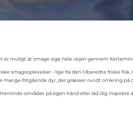
t er muligt at smage sige hele vejen gennem Kertemin
ske smagsoplevelser - lige fra den tilberedte friske fis
e mange fritgående dyr, der græsser rundt omkring på 
rteminde-området på egen hånd eller lad dig inspirere a