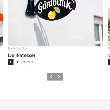
Foto
:
VisitFyn
Delikatesser
Læs mere
Forrige
Næste