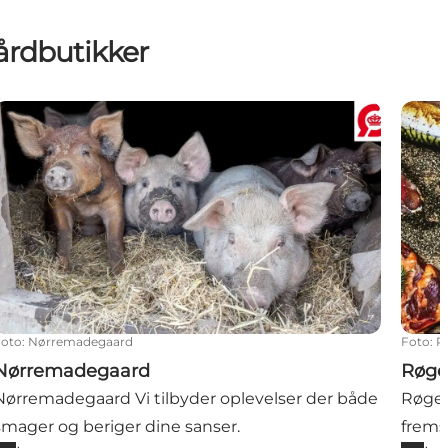
årdbutikker
Nørremadegaard
Røger
Foto
:
Nørremadegaard
Foto
:
R
Nørremadegaard
Røge
Nørremadegaard Vi tilbyder oplevelser der både
Røger
smager og beriger dine sanser.
fremst