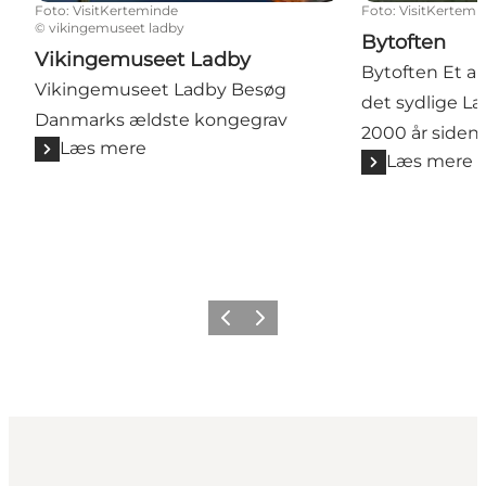
Foto
:
VisitKerteminde
Foto
:
VisitKertemi
©
vikingemuseet ladby
Bytoften
Vikingemuseet Ladby
Bytoften Et a
Vikingemuseet Ladby Besøg
det sydlige L
Danmarks ældste kongegrav
2000 år siden
Læs mere
Læs mere
Forrige
Næste