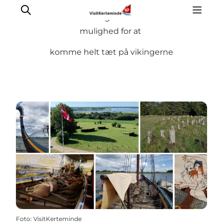
I området omkring Kerteminde har du
mulighed for at
komme helt tæt på vikingerne
Oplevelser
Aktiviteter
Spis godt
Sov godt
Planlæg din ferie
Det sker
Sommerbus
Foto
:
VisitKerteminde