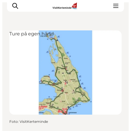
Ture på egen hånd
Oplevelser
Aktiviteter
Spis godt
Sov godt
Planlæg din ferie
Det sker
Sommerbus
Foto
:
VisitKerteminde