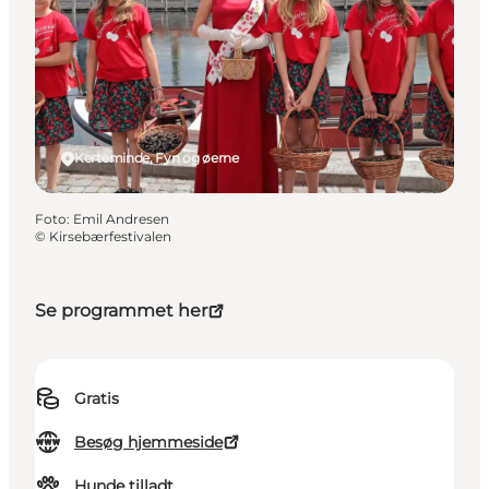
Kerteminde, Fyn og øerne
Foto
:
Emil Andresen
©
Kirsebærfestivalen
Se programmet her
Gratis
Besøg hjemmeside
Hunde tilladt