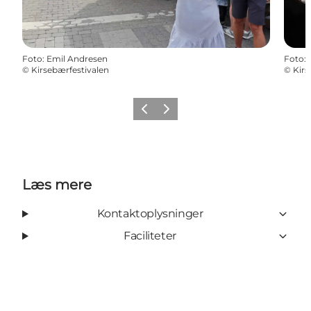
Foto
:
Emil Andresen
Foto
:
©
Kirsebærfestivalen
©
Kirs
Forrige
Næste
Læs mere
Kontaktoplysninger
Faciliteter