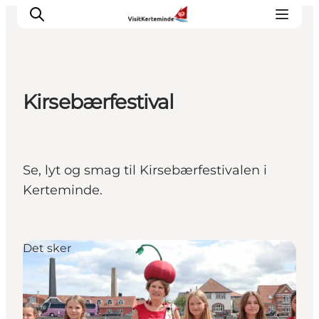
Kirsebærfestival
Oplevelser
Aktiviteter
Spis godt
Se, lyt og smag til Kirsebærfestivalen i
Sov godt
Kerteminde.
Planlæg din ferie
Det sker
Sommerbus
Det sker