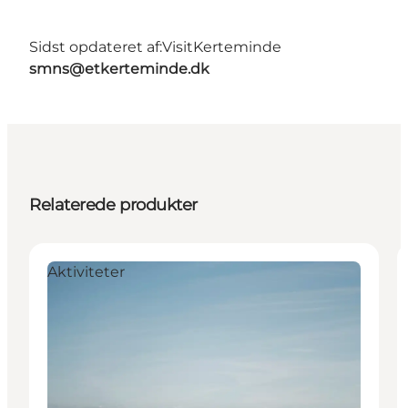
Sidst opdateret af:
VisitKerteminde
smns@etkerteminde.dk
Relaterede produkter
Aktiviteter