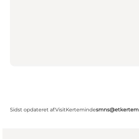
Sidst opdateret af:
VisitKerteminde
smns@etkertemi