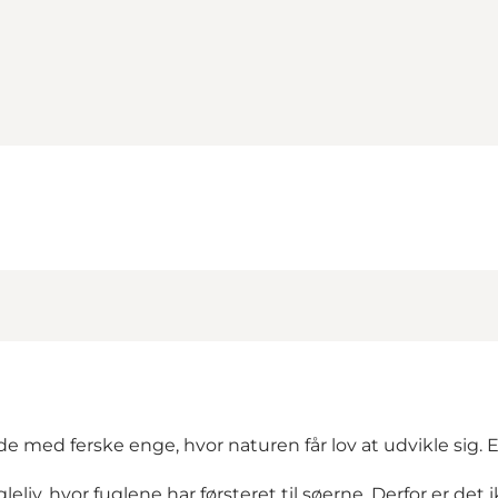
e med ferske enge, hvor naturen får lov at udvikle sig. E
liv, hvor fuglene har førsteret til søerne. Derfor er det ik