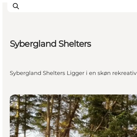
Sybergland Shelters
Oplevelser
Aktiviteter
Spis godt
Sybergland Shelters Ligger i en skøn rekreati
Sov godt
Planlæg din ferie
Det sker
Shelters og naturlejrpladser
Sommerbus