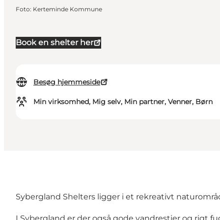
Foto
:
Kerteminde Kommune
Book en shelter her
Besøg hjemmeside
Min virksomhed, Mig selv, Min partner, Venner, Børn
Sybergland Shelters ligger i et rekreativt naturområd
I Sybergland er der også gode vandrestier og rigt fugle